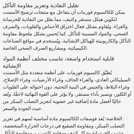
تقليل النفاذية وتعزيز مقاومة التآكل
يمكن للكالسيوم فورمات أن يتفاعل مع منتجات ترسيخ الأسمنت
لتكوين هيكل مستقر وكثيف، مما يقلل من النفاذية للخرسانة
والغراء، ويُقاوم بشكل فعال اختراق الأحماض والقلويات، والصرف
الصحي، والمواد المسببة للتآكل. كما يُحسن بشكل ملحوظ مقاومة
التآكل والكاربونيتة للهياكل الإنشائية، ويُستخدم في مواقع الصناعات
الكيميائية، ومشاريع الصرف الصحي الخاصة.
قابلية استخدام واسعة، تناسب مختلف أنظمة المواد
الإنشائية
يُطبَّق كالسيوم فورمات على أنظمة متعددة مثل الأسمنت
السيليكاتي العادي، والغراء الجاف، وغراء الأرضيات، وغراء الإصلاح،
وغراء البلاط، والجبس في البنية التحتية، دون احتوائه على القلويات
أو الكلور، ويتميز بأداء مستقر، ولا يؤثر على القوة النهائية لاحقًا، ويُعد
حاليًا أفضل مادة إضافية غير عضوية لتعزيز التصلب المبكر من
حيث الجودة والسعر.
الخلاصة: يُعد فوسفات الكالسيوم مادة أساسية تُسهم في تعزيز
التصلب المبكر، ومقاومة الصقيع في درجات الحرارة المنخفضة،
وتثبيت الخرسانة بشكل كثيف ومقاوم للتسرب، ومقاومة التآكل