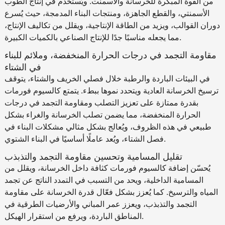
من القوة المبكرة للخرسانة والأسمنت. ويُستخدم في إنتاج الطوب
الأسمنتي، والقطع الجاهزة، ومنتجات البناء المدمجة، حيث يُسرع
دوران القوالب، ويزيد من الطاقة الإنتاجية، ويقلل من تكاليف الإنتاج،
مما يجعله مناسبًا جدًا للإنتاج الصناعي بالكميات الكبيرة.
مقاومة التجمد في درجات الحرارة المنخفضة، وملائم للبناء
في الشتاء
في البيئات الباردة والرطبة خلال فصلي الخريف والشتاء، يتوقف
ترسيخ الخرسانة العادية ويتحدد نموها ببطء. يتمتع كالسيوم فورمات
بقدرة ممتازة على تعزيز التصلب ومقاومة التجمد في درجات
الحرارة المنخفضة، مما يضمن تصلب الخرسانة والغراء بشكل
طبيعي في هذه الظروف، ويُعالج بشكل مثالي مشكلات البناء في
فصل الشتاء، ويُعد عاملًا أساسيًا في البناء الشتوي.
تقليل المسامية وتحسين مقاومة التجمد والتذبذب
يُحسّن إضافة كالسيوم فورمات كثافة داخل الخرسانة، ويقلل من
المسامية الداخلية، ويحد من التسبب في التمدد الناتج عن تجمد
المياه والترسيخ. كما يُعزز بشكل فعّال قدرة الخرسانة على مقاومة
التجمد والتذبذب، ويعزز عمر المباني والأرضيات الطرقية في
المناطق الباردة، ويرفع من استقرار الهيكل.