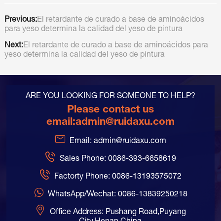
Previous:
El retardante de curado a base de aminoácidos
para yeso determina la calidad del yeso de pintura
Next:
El retardante de curado a base de aminoácidos para
yeso determina la calidad del yeso de pintura
ARE YOU LOOKING FOR SOMEONE TO HELP?
Please contact us
email:
admin@ruidaxu.com
Email: admin@ruidaxu.com
Sales Phone: 0086-393-6658619
Factorty Phone: 0086-13193575072
WhatsApp/Wechat: 0086-13839250218
Office Address: Pushang Road,Puyang